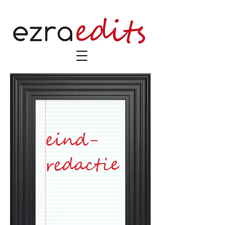
eind-
redactie