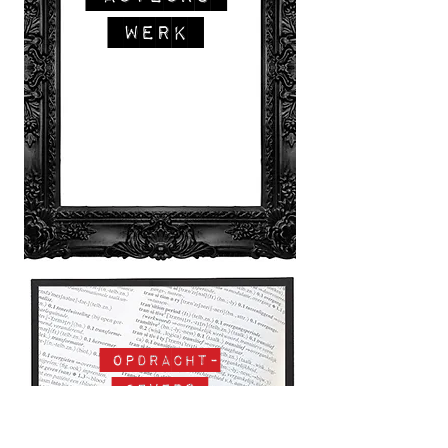
werk
opdracht
-
gevers