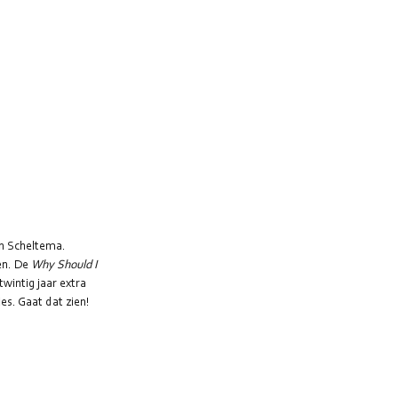
an Scheltema. 
en. De 
Why Should I 
twintig jaar extra 
es. Gaat dat zien!