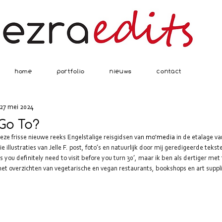
home
portfolio
nieuws
contact
27 mei 2024
 Go To?
ze frisse nieuwe reeks Engelstalige reisgidsen van
mo'media
in de etalage v
illustraties van Jelle F. post, foto’s en natuurlijk door mij geredigeerde tekst
ties you definitely need to visit before you turn 30’, maar ik ben als dertiger met 
met overzichten van vegetarische en vegan restaurants, bookshops en art suppli