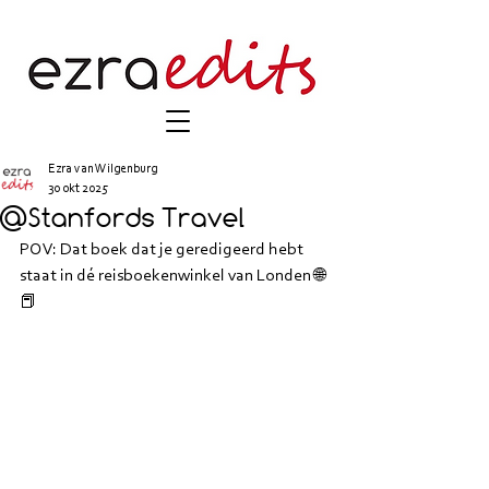
Ezra van Wilgenburg
30 okt 2025
@Stanfords Travel
POV: Dat boek dat je geredigeerd hebt 
staat in dé reisboekenwinkel van Londen 🌐
📕