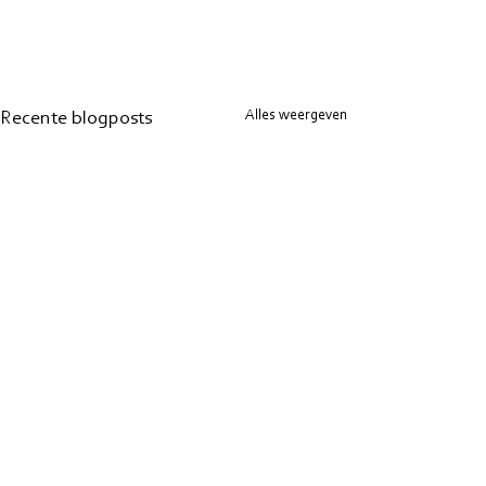
Alles weergeven
Recente blogposts
Ik lees
Solo-heidag
©
2018-2025
e
zra edits