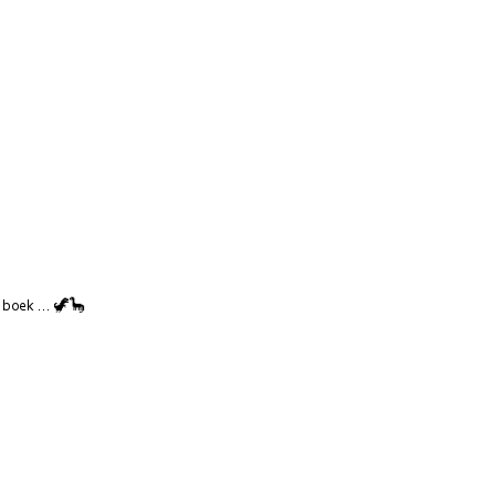
boek ... 🦖🦕