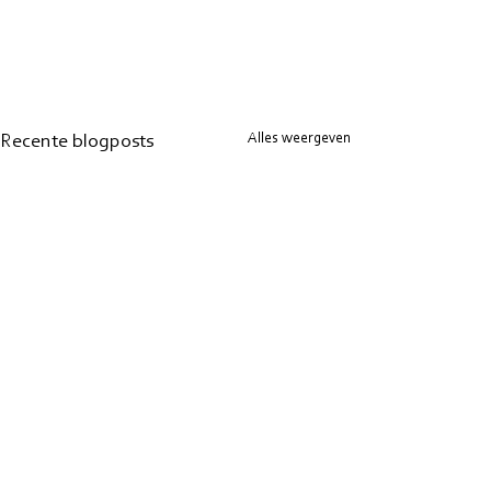
Alles weergeven
Recente blogposts
Ik lees
Solo-heidag