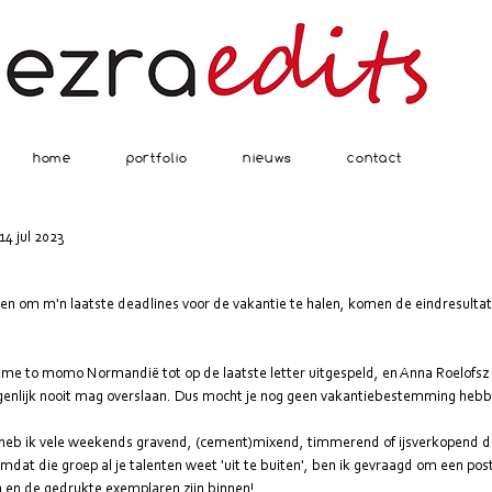
home
portfolio
nieuws
contact
14 jul 2023
 ben om m'n laatste deadlines voor de vakantie te halen, komen de eindresulta
ime to momo
 Normandië tot op de laatste letter uitgespeld, en 
Anna Roelofsz
eigenlijk nooit mag overslaan. Dus mocht je nog geen vakantiebestemming heb
r heb ik vele weekends gravend, (cement)mixend, timmerend of ijsverkopend d
. Omdat die groep al je talenten weet 'uit te buiten', ben ik gevraagd om een p
en en de gedrukte exemplaren zijn binnen!