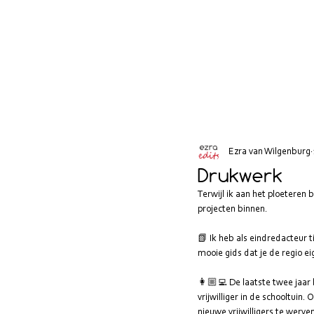
Ezra van Wilgenburg
Drukwerk
Terwijl ik aan het ploeteren
projecten binnen.
📗 Ik heb als eindredacteur 
t
mooie gids dat je de regio 
👩🏼‍💻 De laatste twee jaa
vrijwilliger in de schooltuin
nieuwe vrijwilligers te werv