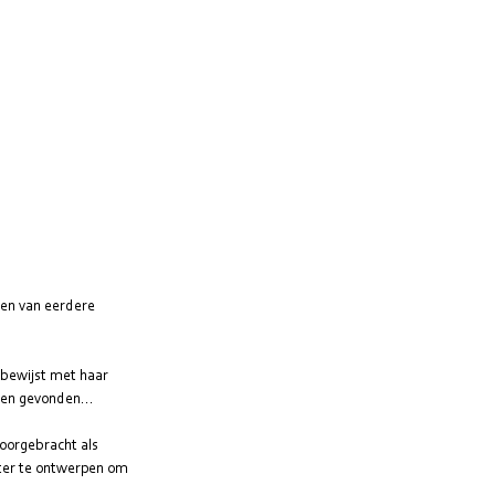
ten van eerdere 
 bewijst met haar 
ben gevonden...
oorgebracht als 
oster te ontwerpen om 